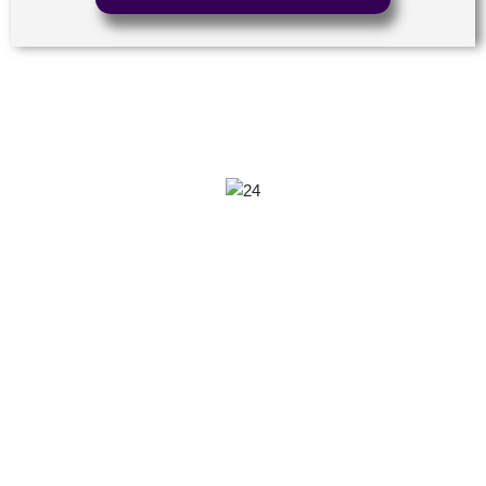
Servicios Funerarios Mallorca
con atención cercana
Tranquilidad y soporte integral
24/7 en momentos difíciles